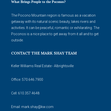
What Brings People to the Poconos?
The Pocono Mountain region is famous as a vacation
getaway with its natural scenic beauty, lakes rivers and
activities. It can be peaceful, romantic or exhilarating. The
Poconos is a nice place to get away from it all and to get
outside.
CONTACT THE MARK SHAY TEAM
Keller Williams Real Estate - Albrightsville
Office: 570.646.7900
Cell: 610.357.4648
Email:
mark.shay@kw.com